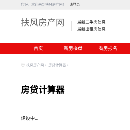
您好，欢迎来到扶风房产网！
请登录
扶风房产网
最新二手房信息
最新出租房信息
首页
新房楼盘
看房报名
扶风房产网
>
房贷计算器
>
房贷计算器
建设中...