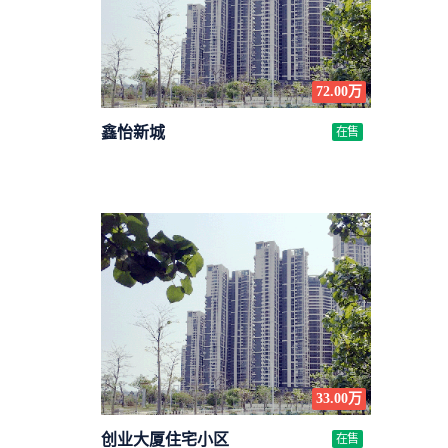
72.00万
鑫怡新城
在售
33.00万
创业大厦住宅小区
在售